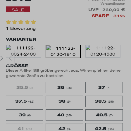
Versandkosten
UVP
260,00 €
SALE
SPARE
31%
1 Bewertung
VARIANTEN
GRÖSSE
Dieser Artikel fällt größengerecht aus. Wir empfehlen deine
gewohnte Größe zu bestellen.
35.5
36
37
(3)
(3.5)
(4)
37.5
38
38.5
(4.5)
(5)
(5.5)
39
40
40.5
(6)
(6.5)
(7)
41
42
42.5
(7.5)
(8)
(8.5)