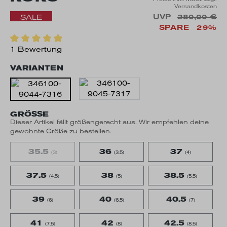
Versandkosten
UVP
280,00 €
SALE
SPARE
29%
1 Bewertung
VARIANTEN
GRÖSSE
Dieser Artikel fällt größengerecht aus. Wir empfehlen deine
gewohnte Größe zu bestellen.
35.5
36
37
(3)
(3.5)
(4)
37.5
38
38.5
(4.5)
(5)
(5.5)
39
40
40.5
(6)
(6.5)
(7)
41
42
42.5
(7.5)
(8)
(8.5)