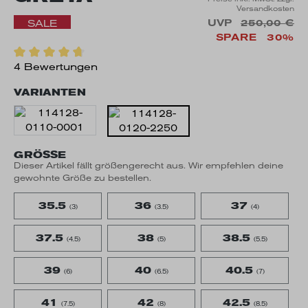
Versandkosten
UVP
250,00 €
SALE
SPARE
30%
4 Bewertungen
VARIANTEN
GRÖSSE
Dieser Artikel fällt größengerecht aus. Wir empfehlen deine
gewohnte Größe zu bestellen.
35.5
36
37
(3)
(3.5)
(4)
37.5
38
38.5
(4.5)
(5)
(5.5)
39
40
40.5
(6)
(6.5)
(7)
41
42
42.5
(7.5)
(8)
(8.5)