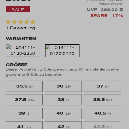
Versandkosten
UVP
299,00 €
SALE
SPARE
17%
1 Bewertung
VARIANTEN
GRÖSSE
Dieser Artikel fällt größengerecht aus. Wir empfehlen deine
gewohnte Größe zu bestellen.
35.5
36
37
(3)
(3.5)
(4)
37.5
38
38.5
(4.5)
(5)
(5.5)
39
40
40.5
(6)
(6.5)
(7)
41
42
42.5
(7.5)
(8)
(8.5)