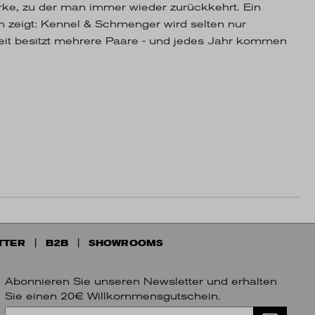
arke, zu der man immer wieder zurückkehrt. Ein
n zeigt: Kennel & Schmenger wird selten nur
eit besitzt mehrere Paare - und jedes Jahr kommen
TTER
B2B
SHOWROOMS
Abonnieren Sie unseren Newsletter und erhalten
Sie einen 20€ Willkommensgutschein.