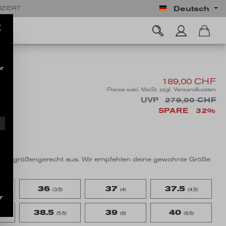
Deutsch
IZIERT
r
189,00 CHF
.
Preise exkl. MwSt. zzgl. Versandkosten
UVP
279,00 CHF
SPARE
32%
ng
l fällt größengerecht aus. Wir empfehlen deine gewohnte Größe
36
37
37.5
(3.5)
(4)
(4.5)
r
38.5
39
40
(5.5)
(6)
(6.5)