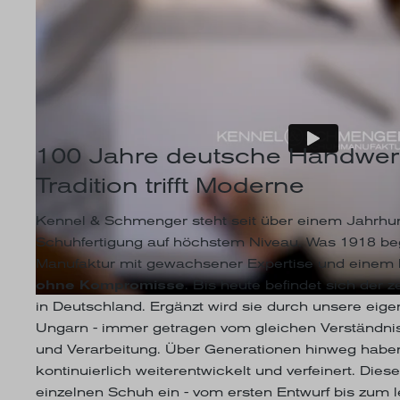
100 Jahre deutsche Handwer
Tradition trifft Moderne
Kennel & Schmenger steht seit über einem Jahrhun
Schuhfertigung auf höchstem Niveau. Was 1918 beg
Manufaktur mit gewachsener Expertise und einem
ohne Kompromisse
. Bis heute befindet sich der z
in Deutschland. Ergänzt wird sie durch unsere eige
Ungarn - immer getragen vom gleichen Verständnis 
und Verarbeitung. Über Generationen hinweg habe
kontinuierlich weiterentwickelt und verfeinert. Diese
einzelnen Schuh ein - vom ersten Entwurf bis zum le