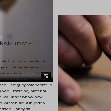
kskunst -
dert für handwerkliche
ann, ist heute eine
 klaren Anspruch:
Qualität
entrale Teil der Produktion
nen Fertigungsstandorte in
von Präzision, Material
n wir unser Know-how
s Wissen fließt in jeden
tzten Handgriff.