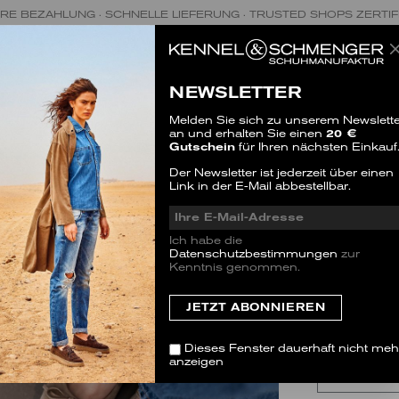
RE BEZAHLUNG · SCHNELLE LIEFERUNG · TRUSTED SHOPS ZERTIF
NEWSLETTER
Melden Sie sich zu unserem Newslette
an und erhalten Sie einen
20 €
Gutschein
für Ihren nächsten Einkauf
LOLA
Der Newsletter ist jederzeit über einen
Link in der E-Mail abbestellbar.
SALE
1 Bewertu
Ich habe die
Datenschutzbestimmungen
zur
GRÖSSE
Kenntnis genommen.
Dieser Artike
zu bestellen.
35.5
(3)
Dieses Fenster dauerhaft nicht meh
anzeigen
38
(5)