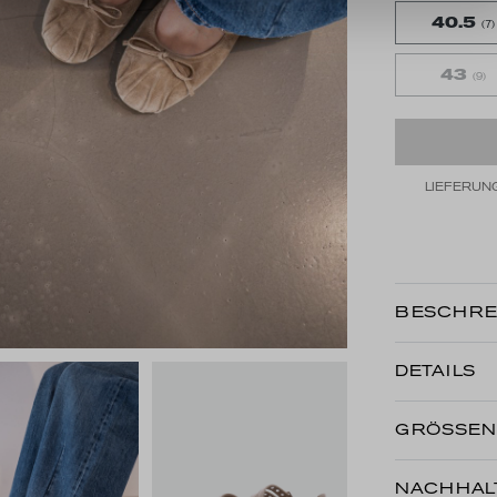
40.5
(7)
43
(9)
LIEFERUNG
BESCHRE
DETAILS
GRÖSSE
NACHHALT