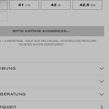
41
42
42.5
(7.5)
(8)
(8.5)
BITTE GRÖSSE AUSWÄHLEN...
 1-3 WERKTAGE - KAUF AUF RECHNUNG - KOSTENLOSE RETOURE -
TRUSTED SHOPS ZERTIFIZIERT
IBUNG
NBERATUNG
IGKEIT