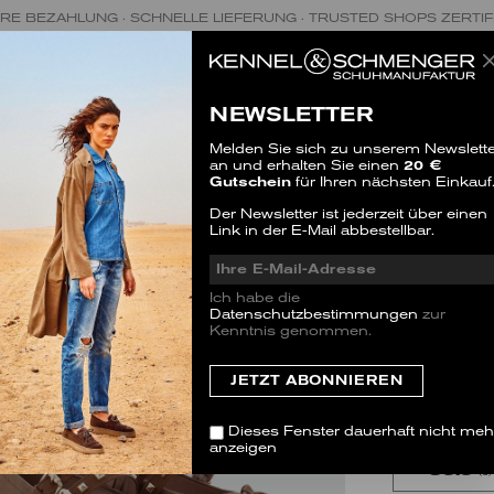
RE BEZAHLUNG · SCHNELLE LIEFERUNG · TRUSTED SHOPS ZERTIF
NEWSLETTER
Melden Sie sich zu unserem Newslette
an und erhalten Sie einen
20 €
Gutschein
für Ihren nächsten Einkauf
LOLA
Der Newsletter ist jederzeit über einen
Link in der E-Mail abbestellbar.
SALE
VARIANT
Ich habe die
Datenschutzbestimmungen
zur
Kenntnis genommen.
GRÖSSE
Dieser Artike
zu bestellen.
Dieses Fenster dauerhaft nicht meh
anzeigen
35.5
(3)