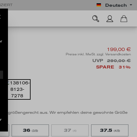
Deutsch
IZIERT
r
199,00 €
.
Preise inkl. MwSt. zzgl. Versandkosten
UVP
290,00 €
SPARE
31%
EN
l fällt größengerecht aus. Wir empfehlen deine gewohnte Größe
r
36
37
37.5
(3.5)
(4)
(4.5)