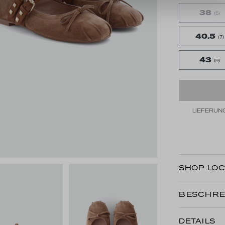
38
(5)
40.5
(7)
43
(9)
LIEFERUNG
SHOP LOC
BESCHRE
DETAILS