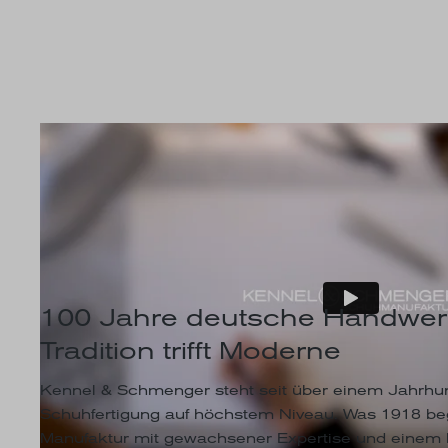
100 Jahre deutsche Handwer
Tradition trifft Moderne
Kennel & Schmenger steht seit über einem Jahrhun
Schuhfertigung auf höchstem Niveau. Was 1918 beg
Manufaktur mit gewachsener Expertise und einem