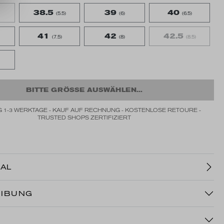
38.5
39
40
(5.5)
(6)
(6.5)
41
42
42.5
(7.5)
(8)
(8.5)
BITTE GRÖSSE AUSWÄHLEN...
 1-3 WERKTAGE - KAUF AUF RECHNUNG - KOSTENLOSE RETOURE -
TRUSTED SHOPS ZERTIFIZIERT
AL
IBUNG